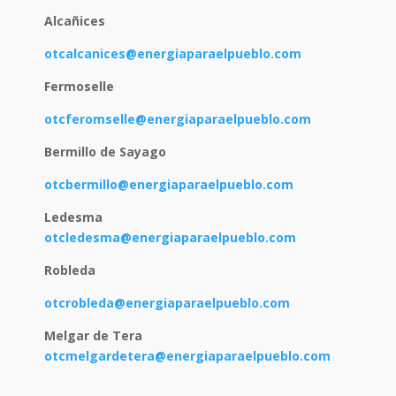
Alcañices
otcalcanices@energiaparaelpueblo.com
Fermoselle
otcferomselle@energiaparaelpueblo.com
Bermillo de Sayago
otcbermillo@energiaparaelpueblo.com
Ledesma
otcledesma@energiaparaelpueblo.com
Robleda
otcrobleda@energiaparaelpueblo.com
Melgar de Tera
otcmelgardetera@energiaparaelpueblo.com