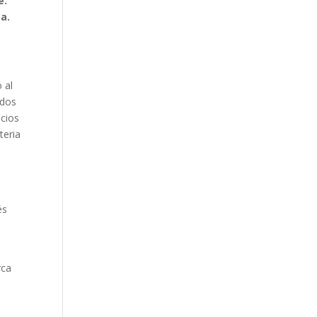
e.
ca.
 al
ados
icios
teria
d
és
rca