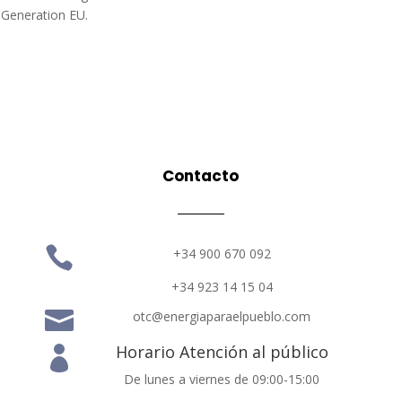
 Generation EU.
Contacto

+34 900 670 092
+34 923 14 15 04

otc@energiaparaelpueblo.com
Horario Atención al público

De lunes a viernes de 09:00-15:00