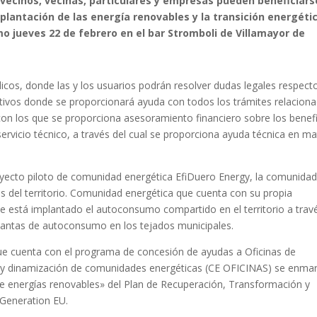
 vecinos, vecinas, particulares y empresas pueden beneficiars
mplantación de las energía renovables y la transición energéti
mo jueves 22 de febrero en el bar Stromboli de Villamayor de
ídicos, donde las y los usuarios podrán resolver dudas legales respecto
ativos donde se proporcionará ayuda con todos los trámites relacion
con los que se proporciona asesoramiento financiero sobre los benef
 servicio técnico, a través del cual se proporciona ayuda técnica en ma
oyecto piloto de comunidad energética EfiDuero Energy, la comunida
 del territorio. Comunidad energética que cuenta con su propia
 se está implantado el autoconsumo compartido en el territorio a trav
lantas de autoconsumo en los tejados municipales.
e cuenta con el programa de concesión de ayudas a Oficinas de
 y dinamización de comunidades energéticas (CE OFICINAS) se enma
e energías renovables» del Plan de Recuperación, Transformación y
 Generation EU.