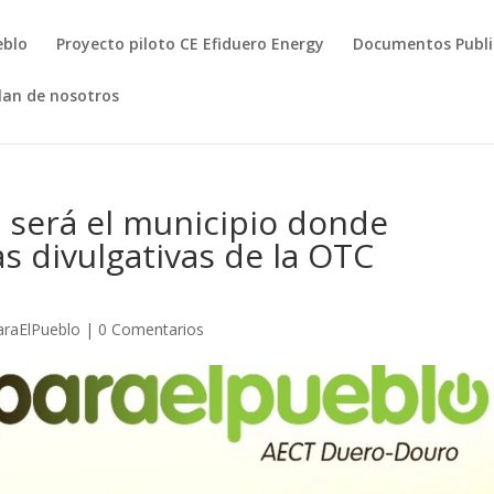
eblo
Proyecto piloto CE Efiduero Energy
Documentos Publ
lan de nosotros
 será el municipio donde
s divulgativas de la OTC
araElPueblo
|
0 Comentarios