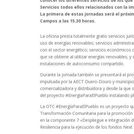
conocer los diferentes servicios de los que
Servicios todos ellos relacionados con la i
La primera de estas jornadas será el próxi
Campos a las 15.30 horas.
La oficina presta totalmente gratis servicios jur
uso de energías renovables; servicios administr
con el sector energético; servicios económicos 
que se obtiene al utilizar energías renovables; y
instalaciones de autoconsumo compartido.
Durante la jornada también se presentará el pr
impulsada por la AECT Duero-Douro y municipios
comercializadora y distribuidora y desde la que
del proyecto #EnergíaParaElPueblo instalando p
La OTC #EnergíaParaElPueblo es un proyecto qu
Transformación Comunitaria para la promoción
en la componente 7 «Despliegue e integración d
Resiliencia para la ejecución de los fondos Next