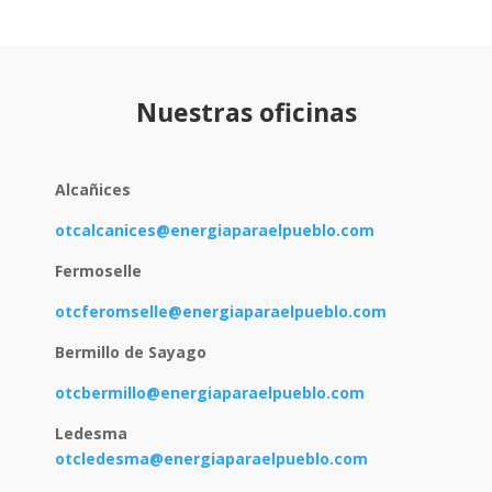
Nuestras oficinas
Alcañices
otcalcanices@energiaparaelpueblo.com
Fermoselle
otcferomselle@energiaparaelpueblo.com
Bermillo de Sayago
otcbermillo@energiaparaelpueblo.com
Ledesma
otcledesma@energiaparaelpueblo.com