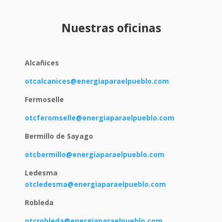
Nuestras oficinas
Alcañices
otcalcanices@energiaparaelpueblo.com
Fermoselle
otcferomselle@energiaparaelpueblo.com
Bermillo de Sayago
otcbermillo@energiaparaelpueblo.com
Ledesma
otcledesma@energiaparaelpueblo.com
Robleda
otcrobleda@energiaparaelpueblo.com