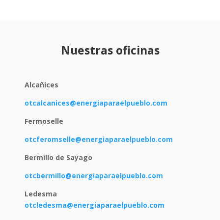
Nuestras oficinas
Alcañices
otcalcanices@energiaparaelpueblo.com
Fermoselle
otcferomselle@energiaparaelpueblo.com
Bermillo de Sayago
otcbermillo@energiaparaelpueblo.com
Ledesma
otcledesma@energiaparaelpueblo.com