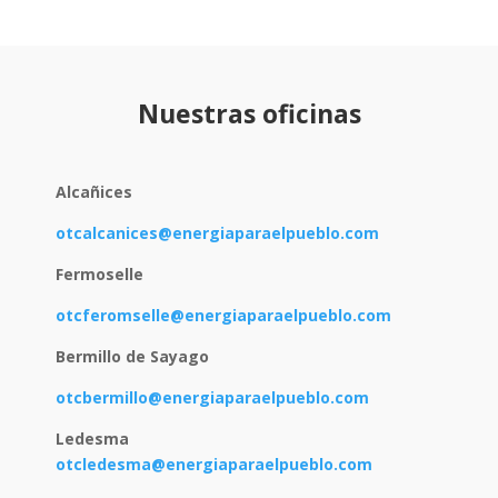
Nuestras oficinas
Alcañices
otcalcanices@energiaparaelpueblo.com
Fermoselle
otcferomselle@energiaparaelpueblo.com
Bermillo de Sayago
otcbermillo@energiaparaelpueblo.com
Ledesma
otcledesma@energiaparaelpueblo.com