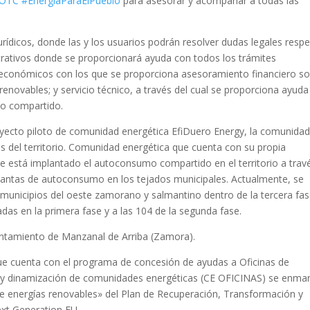
 OTC #EnergíaParaElPueblo
para asesorar y acompañar a todas las
urídicos, donde las y los usuarios podrán resolver dudas legales resp
strativos donde se proporcionará ayuda con todos los trámites
os económicos con los que se proporciona asesoramiento financiero s
s renovables; y servicio técnico, a través del cual se proporciona ayuda
mo compartido.
oyecto piloto de comunidad energética EfiDuero Energy, la comunida
 del territorio. Comunidad energética que cuenta con su propia
 se está implantado el autoconsumo compartido en el territorio a trav
lantas de autoconsumo en los tejados municipales. Actualmente, se
 municipios del oeste zamorano y salmantino dentro de la tercera fas
das en la primera fase y a las 104 de la segunda fase.
untamiento de Manzanal de Arriba (Zamora).
e cuenta con el programa de concesión de ayudas a Oficinas de
 y dinamización de comunidades energéticas (CE OFICINAS) se enma
e energías renovables» del Plan de Recuperación, Transformación y
ext Generation EU.