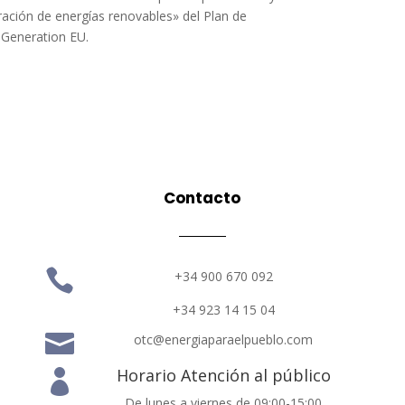
ción de energías renovables» del Plan de
 Generation EU.
Contacto

+34 900 670 092
+34 923 14 15 04

otc@energiaparaelpueblo.com
Horario Atención al público

De lunes a viernes de 09:00-15:00