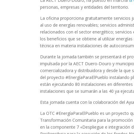
La AECT Duero-Douro, ha puesto en marcha
la
personas, empresas y entidades del territorio.
La oficina proporciona gratuitamente servicios j
al uso de energías renovables; servicios admini
relacionados con el sector energético; servici
los beneficios que se obtiene al utilizar energía
técnica en materia instalaciones de autoconsu
Durante la jornada también se presentará el pr
impulsada por la AECT Duero-Douro y municipios
comercializadora y distribuidora y desde la que
del proyecto #EnergíaParaElPueblo instalando p
están ejecutando 80 instalaciones en diferentes
instalaciones que se sumarán a las 40 ya ejecuta
Esta jornada cuenta con la colaboración del Ay
La OTC #EnergíaParaElPueblo es un proyecto qu
Transformación Comunitaria para la promoción
en la componente 7 «Despliegue e integración d
Resiliencibeia para la ejecución de los fondos N