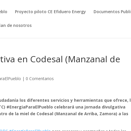
eblo
Proyecto piloto CE Efiduero Energy
Documentos Publ
lan de nosotros
tiva en Codesal (Manzanal de
raElPueblo
|
0 Comentarios
iudadanía los diferentes servicios y herramientas que ofrece, 
C) #EnergiaParaElPueblo celebrará una jornada divulgativa
ntro de la miel de Codesal (Manzanal de Arriba, Zamora) a las