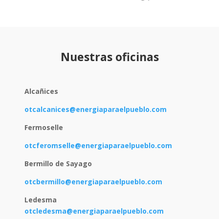
Nuestras oficinas
Alcañices
otcalcanices@energiaparaelpueblo.com
Fermoselle
otcferomselle@energiaparaelpueblo.com
Bermillo de Sayago
otcbermillo@energiaparaelpueblo.com
Ledesma
otcledesma@energiaparaelpueblo.com