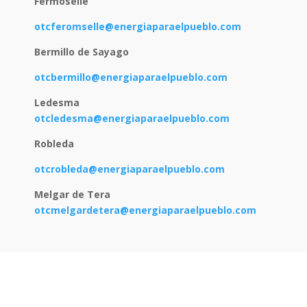
Fermoselle
otcferomselle@energiaparaelpueblo.com
Bermillo de Sayago
otcbermillo@energiaparaelpueblo.com
Ledesma
otcledesma@energiaparaelpueblo.com
Robleda
otcrobleda@energiaparaelpueblo.com
Melgar de Tera
otcmelgardetera@energiaparaelpueblo.com