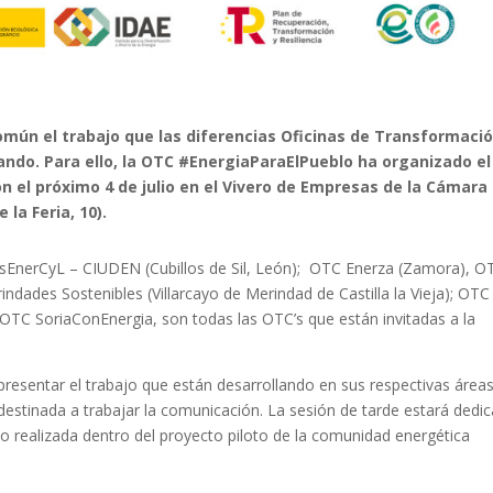
común el trabajo que las diferencias Oficinas de Transformaci
zando. Para ello, la OTC #EnergiaParaElPueblo ha organizado el
n el próximo 4 de julio en el Vivero de Empresas de la Cámara
 la Feria, 10).
nsEnerCyL – CIUDEN (Cubillos de Sil, León); OTC Enerza (Zamora), O
ades Sostenibles (Villarcayo de Merindad de Castilla la Vieja); OTC
 OTC SoriaConEnergia, son todas las OTC’s que están invitadas a la
presentar el trabajo que están desarrollando en sus respectivas área
estinada a trabajar la comunicación. La sesión de tarde estará dedi
mo realizada dentro del proyecto piloto de la comunidad energética