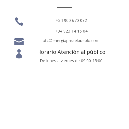

+34 900 670 092
+34 923 14 15 04

otc@energiaparaelpueblo.com
Horario Atención al público

De lunes a viernes de 09:00-15:00