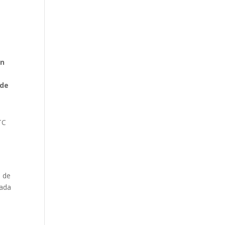
ón
 de
TC
s de
cada