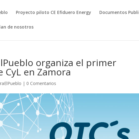
eblo
Proyecto piloto CE Efiduero Energy
Documentos Publ
lan de nosotros
lPueblo organiza el primer
e CyL en Zamora
raElPueblo
|
0 Comentarios