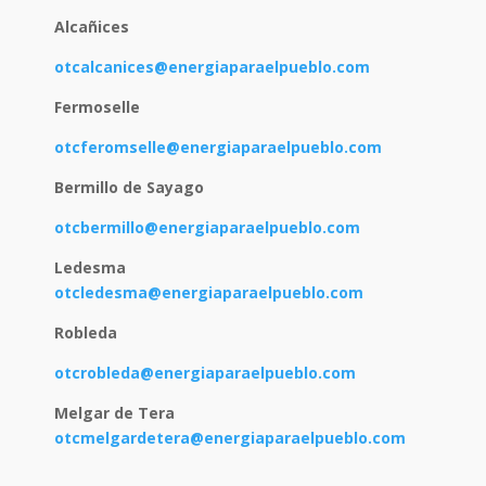
Alcañices
otcalcanices@energiaparaelpueblo.com
Fermoselle
otcferomselle@energiaparaelpueblo.com
Bermillo de Sayago
otcbermillo@energiaparaelpueblo.com
Ledesma
otcledesma@energiaparaelpueblo.com
Robleda
otcrobleda@energiaparaelpueblo.com
Melgar de Tera
otcmelgardetera@energiaparaelpueblo.com